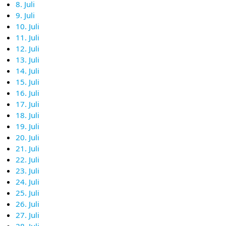
8. Juli
9. Juli
10. Juli
11. Juli
12. Juli
13. Juli
14. Juli
15. Juli
16. Juli
17. Juli
18. Juli
19. Juli
20. Juli
21. Juli
22. Juli
23. Juli
24. Juli
25. Juli
26. Juli
27. Juli