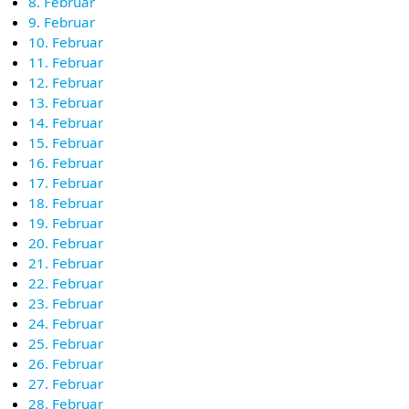
8. Februar
9. Februar
10. Februar
11. Februar
12. Februar
13. Februar
14. Februar
15. Februar
16. Februar
17. Februar
18. Februar
19. Februar
20. Februar
21. Februar
22. Februar
23. Februar
24. Februar
25. Februar
26. Februar
27. Februar
28. Februar