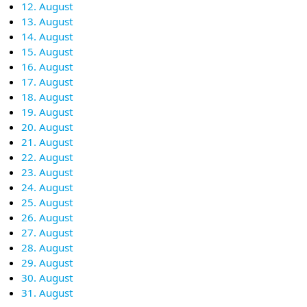
12. August
13. August
14. August
15. August
16. August
17. August
18. August
19. August
20. August
21. August
22. August
23. August
24. August
25. August
26. August
27. August
28. August
29. August
30. August
31. August