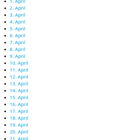
1. April
2. April
3. April
4. April
5. April
6. April
7. April
8. April
9. April
10. April
11. April
12. April
13. April
14. April
15. April
16. April
17. April
18. April
19. April
20. April
21. April