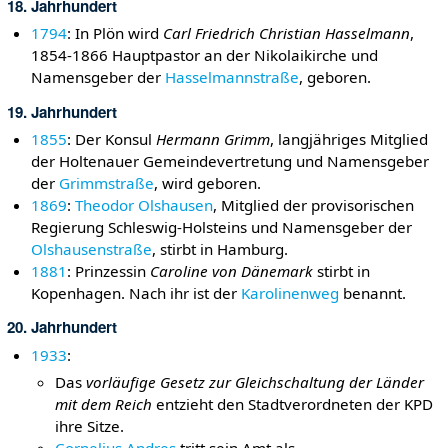
18. Jahrhundert
1794
: In Plön wird
Carl Friedrich Christian Hasselmann
,
1854-1866 Hauptpastor an der Nikolaikirche und
Namensgeber der
Hasselmannstraße
, geboren.
19. Jahrhundert
1855
: Der Konsul
Hermann Grimm
, langjähriges Mitglied
der Holtenauer Gemeindevertretung und Namensgeber
der
Grimmstraße
, wird geboren.
1869
:
Theodor Olshausen
, Mitglied der provisorischen
Regierung Schleswig-Holsteins und Namensgeber der
Olshausenstraße
, stirbt in Hamburg.
1881
: Prinzessin
Caroline von Dänemark
stirbt in
Kopenhagen. Nach ihr ist der
Karolinenweg
benannt.
20. Jahrhundert
1933
:
Das
vorläufige Gesetz zur Gleichschaltung der Länder
mit dem Reich
entzieht den Stadtverordneten der KPD
ihre Sitze.
Cornelius Andres
tritt sein Amt als