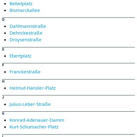
Bebelplatz
Bismarckallee
D
Dahlmannstraße
Dehnckestraße
Droysenstraße
E
Ebertplatz
F
Franckestraße
H
Helmut-Hänsler-Platz
J
Julius-Leber-Straße
K
Konrad-Adenauer-Damm
Kurt-Schumacher-Platz
L