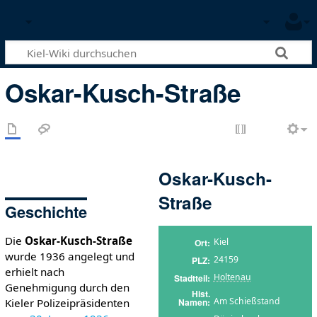
Oskar-Kusch-Straße
Oskar-Kusch-
Straße
Geschichte
Die
Oskar-Kusch-Straße
Kiel
Ort
wurde 1936 angelegt und
24159
PLZ
erhielt nach
Holtenau
Stadtteil
Genehmigung durch den
Hist.
Am Schießstand
Namen
Kieler Polizeipräsidenten