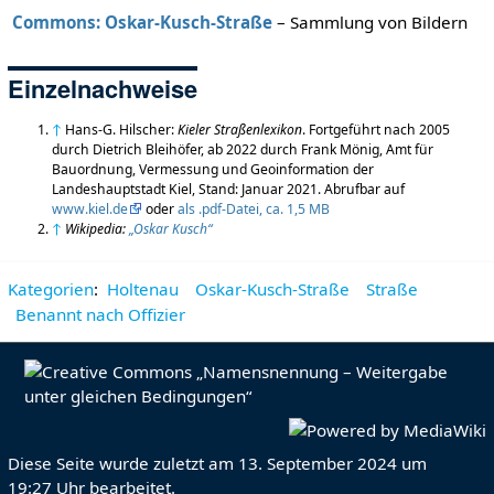
Commons: Oskar-Kusch-Straße
– Sammlung von Bildern
Einzelnachweise
↑
Hans-G. Hilscher:
Kieler Straßenlexikon
. Fortgeführt nach 2005
durch Dietrich Bleihöfer, ab 2022 durch Frank Mönig, Amt für
Bauordnung, Vermessung und Geoinformation der
Landeshauptstadt Kiel, Stand: Januar 2021. Abrufbar auf
www.kiel.de
oder
als .pdf-Datei, ca. 1,5 MB
↑
Wikipedia:
„Oskar Kusch“
Kategorien
:
Holtenau
Oskar-Kusch-Straße
Straße
Benannt nach Offizier
Diese Seite wurde zuletzt am 13. September 2024 um
19:27 Uhr bearbeitet.