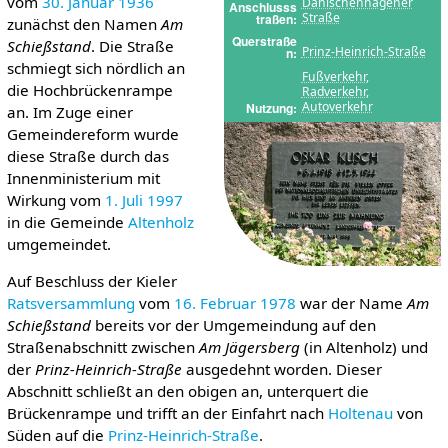
vom
30. Januar
1936
Dänischenhagener
Anschlusss
Straße
traßen
zunächst den Namen
Am
Querstraße
Schießstand
. Die Straße
Prinz-Heinrich-Straße
n
schmiegt sich nördlich an
Fußverkehr
,
die Hochbrückenrampe
Radverkehr
,
Autoverkehr
Nutzung
an. Im Zuge einer
Gemeindereform wurde
diese Straße durch das
Innenministerium mit
Wirkung vom
1. Juli
1997
in die Gemeinde
Altenholz
umgemeindet.
Auf Beschluss der Kieler
Ratsversammlung
vom
16. Februar
1978
war der Name
Am
Schießstand
bereits vor der Umgemeindung auf den
Straßenabschnitt zwischen
Am Jägersberg
(in Altenholz) und
der
Prinz-Heinrich-Straße
ausgedehnt worden. Dieser
Abschnitt schließt an den obigen an, unterquert die
Brückenrampe und trifft an der Einfahrt nach
Holtenau
von
Süden auf die
Prinz-Heinrich-Straße
.