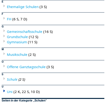
E
Ehemalige Schulen
(3 S)
F
FH
(6 S, 7 D)
G
Gemeinschaftsschule
(16 S)
Grundschule
(12 S)
Gymnasium
(11 S)
M
Musikschule
(2 S)
O
Offene Ganztagsschule
(3 S)
S
Schule
(2 S)
U
Uni
(2 K, 22 S, 10 D)
Seiten in der Kategorie „Schulen“