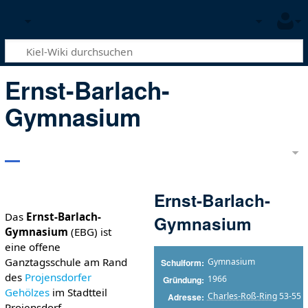
Ernst-Barlach-
Gymnasium
Ernst-Barlach-
Das
Ernst-Barlach-
Gymnasium
Gymnasium
(EBG) ist
eine offene
Ganztagsschule am Rand
Gymnasium
Schulform
des
Projensdorfer
1966
Gründung
Gehölzes
im Stadtteil
Charles-Roß-Ring
53-55
Adresse
Projensdorf.