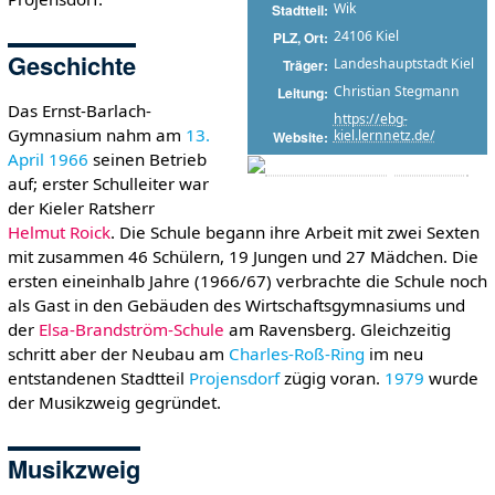
Wik
Stadtteil
24106 Kiel
PLZ, Ort
Geschichte
Landeshauptstadt Kiel
Träger
Christian Stegmann
Leitung
Das Ernst-Barlach-
https://ebg-
Gymnasium nahm am
13.
kiel.lernnetz.de/
Website
April
1966
seinen Betrieb
auf; erster Schulleiter war
der Kieler Ratsherr
Helmut Roick
. Die Schule begann ihre Arbeit mit zwei Sexten
mit zusammen 46 Schülern, 19 Jungen und 27 Mädchen. Die
ersten eineinhalb Jahre (1966/67) verbrachte die Schule noch
als Gast in den Gebäuden des Wirtschaftsgymnasiums und
der
Elsa-Brandström-Schule
am Ravensberg. Gleichzeitig
schritt aber der Neubau am
Charles-Roß-Ring
im neu
entstandenen Stadtteil
Projensdorf
zügig voran.
1979
wurde
der Musikzweig gegründet.
Musikzweig