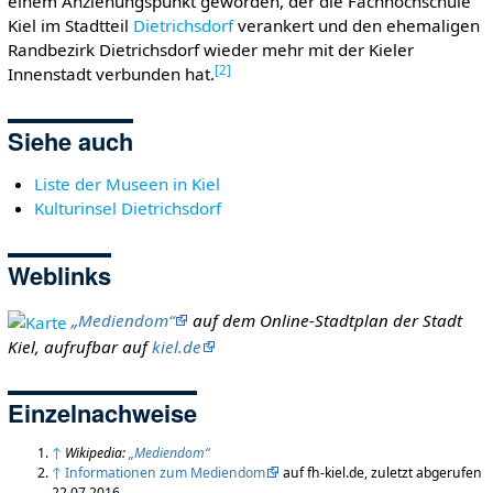
einem Anziehungspunkt geworden, der die Fachhochschule
Kiel im Stadtteil
Dietrichsdorf
verankert und den ehemaligen
Randbezirk Dietrichsdorf wieder mehr mit der Kieler
[
2
]
Innenstadt verbunden hat.
Siehe auch
Liste der Museen in Kiel
Kulturinsel Dietrichsdorf
Weblinks
„Mediendom“
auf dem Online-Stadtplan der Stadt
Kiel, aufrufbar auf
kiel.de
Einzelnachweise
↑
Wikipedia:
„Mediendom“
↑
Informationen zum Mediendom
auf fh-kiel.de, zuletzt abgerufen
22.07.2016