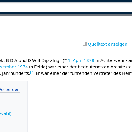
Quelltext anzeigen
ekt B D A und D W B Dipl.-Ing., (*
1. April
1878
in Achterwehr - 
ovember
1974
in Felde) war einer der bedeutendsten Architekte
[
2
]
. Jahrhunderts.
Er war einer der führenden Vertreter des Heima
swahl)