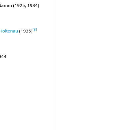
ndamm (1925, 1934)
[
8
]
 Holtenau
(1935)
944