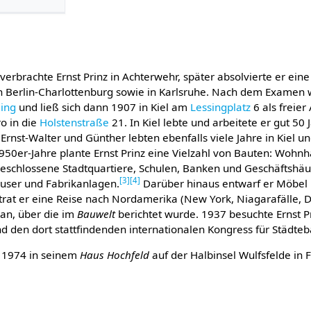
 verbrachte Ernst Prinz in Achterwehr, später absolvierte er e
 in Berlin-Charlottenburg sowie in Karlsruhe. Nach dem Examen 
ling
und ließ sich dann 1907 in Kiel am
Lessingplatz
6 als freier 
ro in die
Holstenstraße
21. In Kiel lebte und arbeitete er gut 50 
Ernst-Walter und Günther lebten ebenfalls viele Jahre in Kiel 
50er-Jahre plante Ernst Prinz eine Vielzahl von Bauten: Wohnhä
schlossene Stadtquartiere, Schulen, Banken und Geschäftshäu
[
3
]
[
4
]
äuser und Fabrikanlagen.
Darüber hinaus entwarf er Möbel 
 trat er eine Reise nach Nordamerika (New York, Niagarafälle, D
 an, über die im
Bauwelt
berichtet wurde. 1937 besuchte Ernst Pr
nd den dort stattfindenden internationalen Kongress für Städteb
 1974 in seinem
Haus Hochfeld
auf der Halbinsel Wulfsfelde in