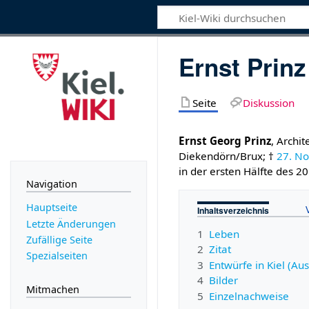
Ernst Prinz
Seite
Diskussion
Ernst Georg Prinz
, Archit
Diekendörn/Brux; †
27. N
in der ersten Hälfte des 20
Navigation
Hauptseite
Inhaltsverzeichnis
Letzte Änderungen
1
Leben
Zufällige Seite
2
Zitat
Spezialseiten
3
Entwürfe in Kiel (Au
4
Bilder
Mitmachen
5
Einzelnachweise