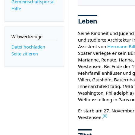
Gemeinschafts­portal
Hilfe
Leben
Seine Kindheit und Jugend
Wikiwerkzeuge
und studierte Architektur
Assistent von
Hermann Bil
Datei hochladen
Später verlegte er sein Bü
Seite zitieren
Marianne, Renate, Hanna, 
Westensee. Bis Ende der 19
Mehrfamilienhäuser und ge
Villen, Gutshöfe, Bauernh
Innenarchitekt tätig. 1936
Washington, Philadelphia)
Weltausstellung in Paris u
Er starb am 27. November
[
6
]
Westensee.