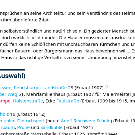
 Ansprüchen an seine Architektur und sein Verständnis des Hei
 ihm überlieferte Zitat:
 selbstverständlich und natürlich sein. Ein gezierter Mensch ist
 doch wirklich nicht minder. Die Häuser müssen das ausdrücken
 Wir dürfen keine Schlößchen mit unbrauchbaren Türmchen und 
nfacher Bauern- oder Bürgersmann das Haus bewohnen will… Es
n Haus in das richtige Verhältnis zu seiner Umgebung hinzustelle
(Auswahl)
[
7
]
assee
,
Rendsburger Landstraße
29 (Erbaut 1907)
per Weg
51, Mehrfamilienhaus (Erbaut 1907 für Malermeister J
Lampe
,
Holstenstraße
, Ecke
Faulstraße
(Erbaut 1909 bis 1915, im
holz
16 (Erbaut 1912)
ühlen-Dietrichsdorf
(heute
Adolf-Reichwein-Schule
) (Erbaut 1
erbaum
,
Prüne
und
Sandkuhle
(Erbaut 1921)
tenbergstraße (Messehalle, Erbaut 1925, zerstört 1944)