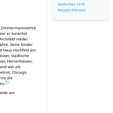
Gestorben 1974
Neuzeit (Person)
ine Zimmermannslehre
war er zunächst
Architekt nieder.
Jahre. Seine Kinder
und Haus Hochfeld am
user, städtische
ser, Herrenhäuser,
und war als
etroit, Chicago,
inz die
[
5
]
au.
 Felde am