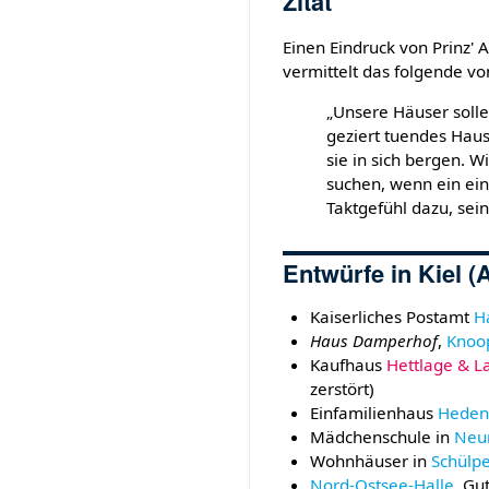
Zitat
Einen Eindruck von Prinz'
vermittelt das folgende von
„Unsere Häuser sollen
geziert tuendes Haus
sie in sich bergen.
suchen, wenn ein ei
Taktgefühl dazu, sei
Entwürfe in Kiel 
Kaiserliches Postamt
H
Haus Damperhof
,
Knoo
Kaufhaus
Hettlage & 
zerstört)
Einfamilienhaus
Heden
Mädchenschule in
Neum
Wohnhäuser in
Schülp
Nord-Ostsee-Halle
, Gu