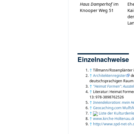
Haus Damperhof
im
Eh
Knooper Weg 51
Kai
de
La
Einzelnachweise
↑
Tillmann/Rosenplänter 
↑
Architektenregister
de
deutschsprachigen Raum
↑
"Heimat Formen": Ausstel
↑
Literatur: Heimat Forme
13: 978-3898762526
↑
Innendekoration: mein He
↑
Geocaching.com Wulfsfel
↑
Liste der Kulturdenk
↑
www.kirche-Holtenau.d
↑
http://www.spd-net-sh.