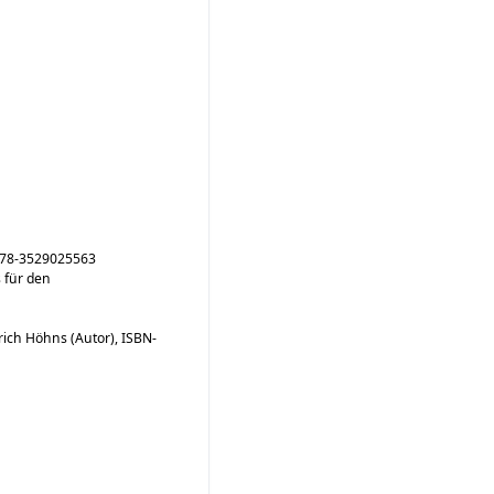
978-3529025563
 für den
rich Höhns (Autor), ISBN-