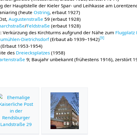
 der Hauptstelle der Kieler Spar- und Leihkasse am Lorentze
niaring (heute
Ostring
, erbaut 1927)
Ost,
Augustenstraße
59 (erbaut 1928)
archstraße
/
Feldstraße
(erbaut 1928)
: Verkürzung des Kirchturms aufgrund der Nähe zum
Flugplatz
[
9
]
umühlen-Dietrichsdorf
(Erbaut ab 1939–1942)
(Erbaut 1953-1954)
ite des
Dreiecksplatzes
(1958)
artenstraße
9; Baujahr unbekannt (frühestens 1916), zerstört 1