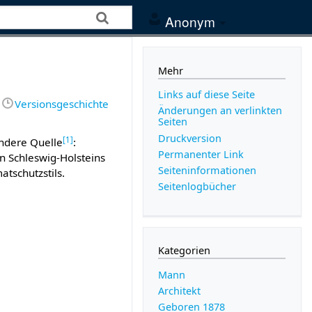
Anonym
Mehr
Links auf diese Seite
Versionsgeschichte
Änderungen an verlinkten
Seiten
Druckversion
[
1
]
andere Quelle
:
Permanenter Link
n Schleswig-Holsteins
Seiten­­informationen
tschutzstils.
Seitenlogbücher
Kategorien
Mann
Architekt
Geboren 1878