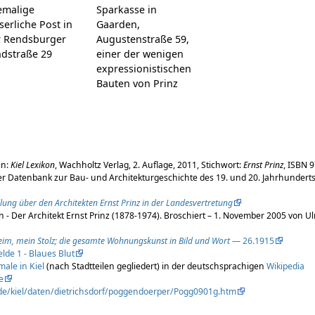
emalige
Sparkasse in
serliche Post in
Gaarden,
r Rendsburger
Augustenstraße 59,
ndstraße 29
einer der wenigen
expressionistischen
Bauten von Prinz
in:
Kiel Lexikon
, Wachholtz Verlag, 2. Auflage, 2011, Stichwort:
Ernst Prinz
, ISBN 
r Datenbank zur Bau- und Architekturgeschichte des 19. und 20. Jahrhunderts
lung über den Architekten Ernst Prinz in der Landesvertretung
n - Der Architekt Ernst Prinz (1878-1974). Broschiert – 1. November 2005 von Ul
im, mein Stolz; die gesamte Wohnungskunst in Bild und Wort
— 26.1915
de 1 - Blaues Blut
male in Kiel
(nach Stadtteilen gegliedert) in der deutschsprachigen
Wikipedia
e
de/kiel/daten/dietrichsdorf/poggendoerper/Pogg0901g.htm