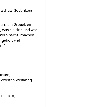
matschutz-Gedankens
 uns ein Greuel, ein
, was sie sind und was
Erkern nachzumachen
 gehört viel
n.“
ansen)
 Zweiten Weltkrieg
914-1915)