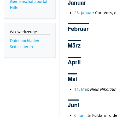
Januar
Gemeinschafts­portal
Hilfe
25. Januar
: Carl Voss, 
Februar
Wikiwerkzeuge
Datei hochladen
März
Seite zitieren
April
Mai
11. Mai
:
Niels Nikolaus
Juni
6. Juni
: In Fulda wird d