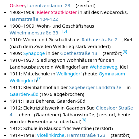
Ostsee
,
Lorentzendamm 23
(zerstört)
1908–1909:
Kieler Stadtkloster
in Stil des Neobarocks,
Harmsstraße 104-122
1908–1909: Wohn- und Geschäftshaus
[
5
]
Wilhelminenstraße 33
1910: Wohn- und Geschäftshaus
Rathausstraße 2
, Kiel
(nach dem Zweiten Weltkrieg stark verändert)
[
6
]
1909:
Synagoge
in der
Goethestraße 13
(zerstört)
1910–1927: Siedlung von Wohnhäusern für den
Landhausbauverein Wellingdorf am
Wehdenweg
, Kiel
1911: Mittelschule in
Wellingdorf
(heute
Gymnasium
[
7
]
Wellingdorf
)
1911: Kleinbahnhof an der
Segeberger Landstraße
in
Gaarden-Süd
(1976 abgebrochen)
1911: Haus Behrens, Gaarden-Süd
1912: Elektrizitätswerk in Gaarden-Süd
Oldesloer Straße
4
, ehem. (Gaardener) Rathausstraße, (zerstört, heute
[
8
]
von der Friesenbrücke überbaut)
1912: Schule in Klausdorf/Schwentine (zerstört)
1914–1918:
Vicelinkirche
,
Harmsstraße 123
(zerstört)