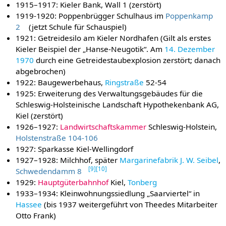
1915–1917: Kieler Bank, Wall 1 (zerstört)
1919-1920: Poppenbrügger Schulhaus im
Poppenkamp
2
(jetzt Schule für Schauspiel)
1921: Getreidesilo am Kieler Nordhafen (Gilt als erstes
Kieler Beispiel der „Hanse-Neugotik“. Am
14. Dezember
1970
durch eine Getreidestaubexplosion zerstört; danach
abgebrochen)
1922: Baugewerbehaus,
Ringstraße
52-54
1925: Erweiterung des Verwaltungsgebäudes für die
Schleswig-Holsteinische Landschaft Hypothekenbank AG,
Kiel (zerstört)
1926–1927:
Landwirtschaftskammer
Schleswig-Holstein,
Holstenstraße 104-106
1927: Sparkasse Kiel-Wellingdorf
1927–1928: Milchhof, später
Margarinefabrik J. W. Seibel
,
[
9
]
[
10
]
Schwedendamm 8
1929:
Hauptgüterbahnhof
Kiel,
Tonberg
1933–1934: Kleinwohnungssiedlung „Saarviertel“ in
Hassee
(bis 1937 weitergeführt von Theedes Mitarbeiter
Otto Frank)