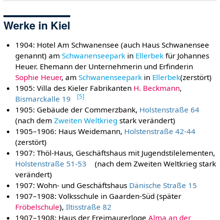
Werke in Kiel
1904: Hotel Am Schwanensee (auch Haus Schwanensee
genannt) am
Schwanenseepark
in
Ellerbek
für Johannes
Heuer. Ehemann der Unternehmerin und Erfinderin
Sophie Heuer
, am
Schwanenseepark
in
Ellerbek
(zerstört)
1905: Villa des Kieler Fabrikanten
H. Beckmann
,
[
5
]
Bismarckalle 19
1905: Gebäude der Commerzbank,
Holstenstraße 64
(nach dem
Zweiten Weltkrieg
stark verändert)
1905–1906: Haus Weidemann,
Holstenstraße 42-44
(zerstört)
1907: Thöl-Haus, Geschäftshaus mit Jugendstilelementen,
Holstenstraße 51-53
(nach dem Zweiten Weltkrieg stark
verändert)
1907: Wohn- und Geschäftshaus
Dänische Straße 15
1907–1908: Volksschule in Gaarden-Süd (später
Fröbelschule
),
Iltisstraße 82
1907–1908: Haus der Freimaurerloge
Alma an der