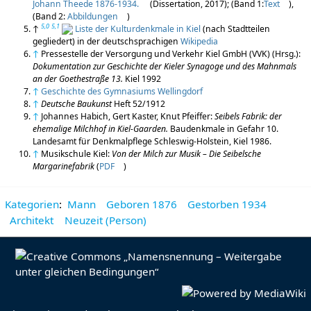
Johann Theede 1876-1934.
(Dissertation, 2017); (Band 1:
Text
),
(Band 2:
Abbildungen
)
5,0
5,1
↑
Liste der Kulturdenkmale in Kiel
(nach Stadtteilen
gegliedert) in der deutschsprachigen
Wikipedia
↑
Pressestelle der Versorgung und Verkehr Kiel GmbH (VVK) (Hrsg.):
Dokumentation zur Geschichte der Kieler Synagoge und des Mahnmals
an der Goethestraße 13.
Kiel 1992
↑
Geschichte des Gymnasiums Wellingdorf
↑
Deutsche Baukunst
Heft 52/1912
↑
Johannes Habich, Gert Kaster, Knut Pfeiffer:
Seibels Fabrik: der
ehemalige Milchhof in Kiel-Gaarden.
Baudenkmale in Gefahr 10.
Landesamt für Denkmalpflege Schleswig-Holstein, Kiel 1986.
↑
Musikschule Kiel:
Von der Milch zur Musik – Die Seibelsche
Margarinefabrik
(
PDF
)
Kategorien
:
Mann
Geboren 1876
Gestorben 1934
Architekt
Neuzeit (Person)