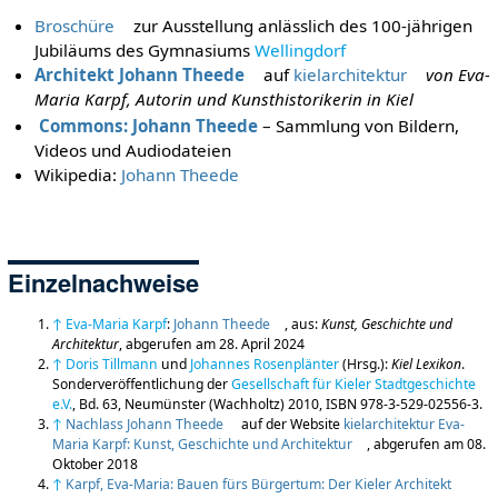
Broschüre
zur Ausstellung anlässlich des 100-jährigen
Jubiläums des Gymnasiums
Wellingdorf
Architekt Johann Theede
auf
kielarchitektur
von Eva-
Maria Karpf, Autorin und Kunsthistorikerin in Kiel
Commons: Johann Theede
– Sammlung von Bildern,
Videos und Audiodateien
Wikipedia:
Johann Theede
Einzelnachweise
↑
Eva-Maria Karpf
:
Johann Theede
, aus:
Kunst, Geschichte und
Architektur
, abgerufen am 28. April 2024
↑
Doris Tillmann
und
Johannes Rosenplänter
(Hrsg.):
Kiel Lexikon
.
Sonderveröffentlichung der
Gesellschaft für Kieler Stadtgeschichte
e.V.
, Bd. 63, Neumünster (Wachholtz) 2010, ISBN 978-3-529-02556-3.
↑
Nachlass Johann Theede
auf der Website
kielarchitektur Eva-
Maria Karpf: Kunst, Geschichte und Architektur
, abgerufen am 08.
Oktober 2018
↑
Karpf, Eva-Maria: Bauen fürs Bürgertum: Der Kieler Architekt