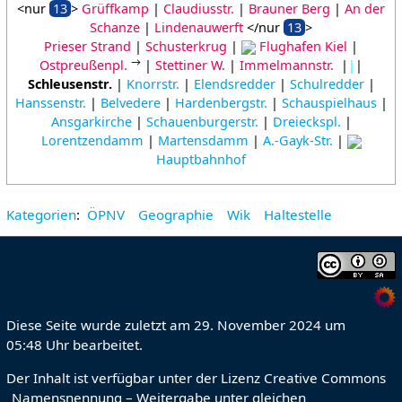
<nur
13
>
Grüffkamp
|
Claudiusstr.
|
Brauner Berg
|
An der
Schanze
|
Lindenauwerft
</nur
13
>
Prieser Strand
|
Schusterkrug
|
Flughafen Kiel
|
→
Ostpreußenpl.
|
Stettiner W.
|
Immelmannstr.
|
|
|
Schleusenstr.
|
Knorrstr.
|
Elendsredder
|
Schulredder
|
Hanssenstr.
|
Belvedere
|
Hardenbergstr.
|
Schauspielhaus
|
Ansgarkirche
|
Schauenburgerstr.
|
Dreieckspl.
|
Lorentzendamm
|
Martensdamm
|
A.-Gayk-Str.
|
Hauptbahnhof
Kategorien
:
ÖPNV
Geographie
Wik
Haltestelle
Diese Seite wurde zuletzt am 29. November 2024 um
05:48 Uhr bearbeitet.
Der Inhalt ist verfügbar unter der Lizenz
Creative Commons
„Namensnennung – Weitergabe unter gleichen