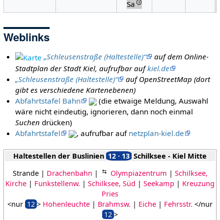
🛈
Sa
Weblinks
„Schleusenstraße (Haltestelle)“
auf dem Online-
Stadtplan der Stadt Kiel, aufrufbar auf
kiel.de
„Schleusenstraße (Haltestelle)“
auf OpenStreetMap (dort
gibt es verschiedene Kartenebenen)
Abfahrtstafel Bahn
(die etwaige Meldung, Auswahl
wäre nicht eindeutig, ignorieren, dann noch einmal
Suchen
drücken)
Abfahrtstafel
, aufrufbar auf
netzplan-kiel.de
Haltestellen der Buslinien
12 · 13
Schilksee - Kiel Mitte
⇆
Strande |
Drachenbahn
|
Olympiazentrum
|
Schilksee,
Kirche
|
Funkstellenw.
|
Schilksee, Süd
|
Seekamp
|
Kreuzung
Pries
<nur
12
>
Hohenleuchte
|
Brahmsw.
|
Eiche
|
Fehrsstr.
</nur
12
>