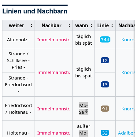
Linien und Nachbarn
weiter
Nachbar
wann
Linie
Nachba
täglich
Altenholz -
Immelmannstr.
744
Knorrst
bis spät
Strande /
Schilksee -
12
Pries -
täglich
Immelmannstr.
Knorrst
bis spät
Strande -
Friedrichsort
13
-
Friedrichsort
Mo-
Immelmannstr.
91
Knorrst
🛈
/ Holtenau -
Sa
außer
Holtenau -
Immelmannstr.
Mo-
32
Adalberts