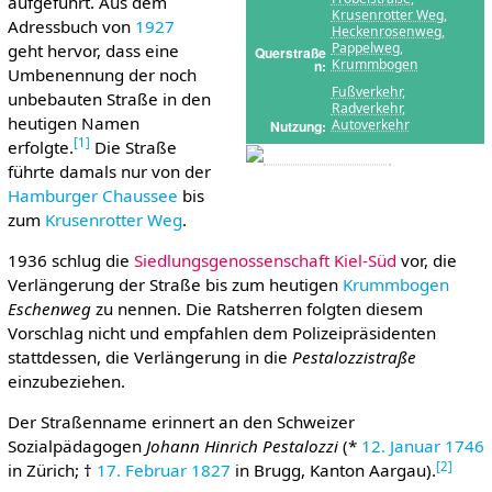
aufgeführt. Aus dem
Krusenrotter Weg
,
Adressbuch von
1927
Heckenrosenweg
,
Pappelweg
,
geht hervor, dass eine
Querstraße
Krummbogen
n
Umbenennung der noch
Fußverkehr
,
unbebauten Straße in den
Radverkehr
,
heutigen Namen
Autoverkehr
Nutzung
[
1
]
erfolgte.
Die Straße
führte damals nur von der
Hamburger Chaussee
bis
zum
Krusenrotter Weg
.
1936 schlug die
Siedlungsgenossenschaft Kiel-Süd
vor, die
Verlängerung der Straße bis zum heutigen
Krummbogen
Eschenweg
zu nennen. Die Ratsherren folgten diesem
Vorschlag nicht und empfahlen dem Polizeipräsidenten
stattdessen, die Verlängerung in die
Pestalozzistraße
einzubeziehen.
Der Straßenname erinnert an den Schweizer
Sozialpädagogen
Johann Hinrich Pestalozzi
(*
12. Januar
1746
[
2
]
in Zürich; †
17. Februar
1827
in Brugg, Kanton Aargau).