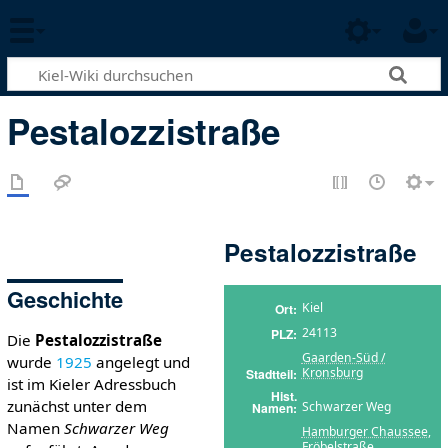
Pestalozzistraße
Pestalozzistraße
Geschichte
Kiel
Ort
24113
PLZ
Die
Pestalozzistraße
Gaarden-Süd /
wurde
1925
angelegt und
Kronsburg
Stadtteil
ist im Kieler Adressbuch
Hist.
zunächst unter dem
Schwarzer Weg
Namen
Namen
Schwarzer Weg
Hamburger Chaussee
,
Fröbelstraße
,