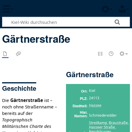
Gärtnerstraße
Gärtnerstraße
Geschichte
Kiel
Ort
24113
PLZ
Die
Gärtnerstraße
ist –
Hassee
Stadtteil
noch ohne Straßenname –
Hist.
bereits auf der
Schmiederedder
Namen
Topographisch
Streitkamp
,
Braustraße
,
Militärischen Charte des
Hasseer Straße
,
Rendsburger