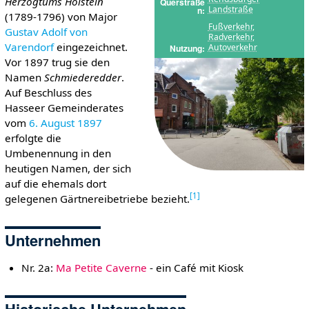
Herzogtums Holstein
Querstraße
Landstraße
n
(1789-1796) von Major
Fußverkehr
,
Gustav Adolf von
Radverkehr
,
Varendorf
eingezeichnet.
Autoverkehr
Nutzung
Vor 1897 trug sie den
Namen
Schmiederedder
.
Auf Beschluss des
Hasseer Gemeinderates
vom
6. August
1897
erfolgte die
Umbenennung in den
heutigen Namen, der sich
auf die ehemals dort
[
1
]
gelegenen Gärtnereibetriebe bezieht.
Unternehmen
Nr. 2a:
Ma Petite Caverne
- ein Café mit Kiosk
Historische Unternehmen