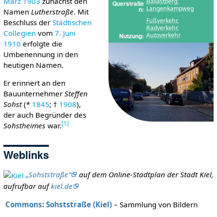
März
1903
zunächst den
Ballastberg
,
Querstraße
Langenkampweg
n
Namen
Lutherstraße
. Mit
Fußverkehr
,
Beschluss der
Städtischen
Radverkehr
,
Collegien
vom
7. Juni
Autoverkehr
Nutzung
1910
erfolgte die
Umbenennung in den
heutigen Namen.
Er erinnert an den
Bauunternehmer
Steffen
Sohst
(*
1845
; †
1908
),
der auch Begründer des
[
1
]
Sohstheimes
war.
Weblinks
„Sohststraße“
auf dem Online-Stadtplan der Stadt Kiel,
aufrufbar auf
kiel.de
Commons: Sohststraße (Kiel)
– Sammlung von Bildern