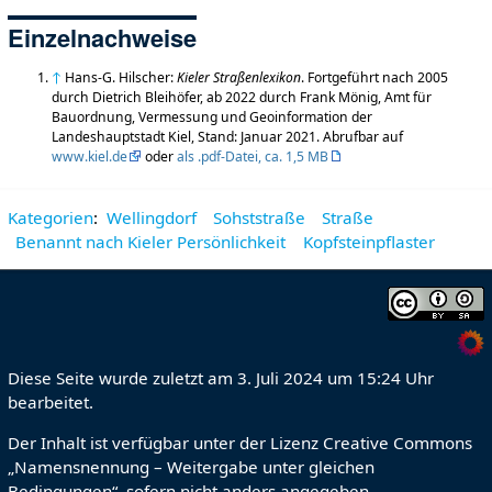
Einzelnachweise
↑
Hans-G. Hilscher:
Kieler Straßenlexikon
. Fortgeführt nach 2005
durch Dietrich Bleihöfer, ab 2022 durch Frank Mönig, Amt für
Bauordnung, Vermessung und Geoinformation der
Landeshauptstadt Kiel, Stand: Januar 2021. Abrufbar auf
www.kiel.de
oder
als .pdf-Datei, ca. 1,5 MB
Kategorien
:
Wellingdorf
Sohststraße
Straße
Benannt nach Kieler Persönlichkeit
Kopfsteinpflaster
Diese Seite wurde zuletzt am 3. Juli 2024 um 15:24 Uhr
bearbeitet.
Der Inhalt ist verfügbar unter der Lizenz
Creative Commons
„Namensnennung – Weitergabe unter gleichen
Bedingungen“
, sofern nicht anders angegeben.