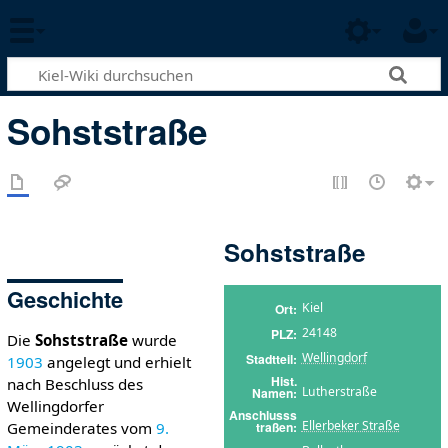
Sohststraße
Sohststraße
Geschichte
Kiel
Ort
24148
PLZ
Die
Sohststraße
wurde
Wellingdorf
Stadtteil
1903
angelegt und erhielt
Hist.
nach Beschluss des
Lutherstraße
Namen
Wellingdorfer
Anschlusss
Ellerbeker Straße
traßen
Gemeinderates vom
9.