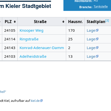
AG
Rechtsform
im Kieler Stadtgebiet
Tankstelle
Branche
[
3
]
PLZ
Straße
Hausnr.
Stadtplan
24105
Knooper Weg
170
Lage
24114
Ringstraße
25
Lage
24143
Konrad-Adenauer-Damm
2
Lage
24103
Adelheidstraße
13
Lage
hell“
dt Kiel, aufrufbar auf
kiel.de