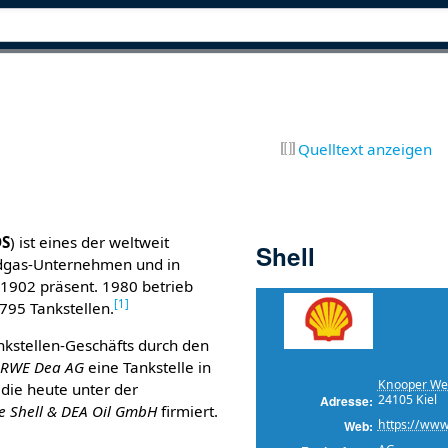
Quelltext anzeigen
DS
) ist eines der weltweit
Shell
rdgas-Unternehmen und in
 1902 präsent. 1980 betrieb
[
1
]
795 Tankstellen.
kstellen-Geschäfts durch den
e
RWE Dea AG
eine Tankstelle in
Knooper We
, die heute unter der
24105 Kiel
Adresse
e Shell & DEA Oil GmbH
firmiert.
https://www
Web