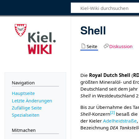
Shell
Seite
Diskussion
Die
Royal Dutch Shell
(
R
größten Mineralöl- und E
Navigation
Deutschland seit dem Jahr
Hauptseite
Shell
in Westdeutschland 2
Letzte Änderungen
Bis zur Übernahme des Tan
Zufällige Seite
[
2
]
Shell
-Konzern
besaß di
Spezialseiten
der Kieler
Adelheidstraße
Bezeichnung
DEA Tankstell
Mitmachen