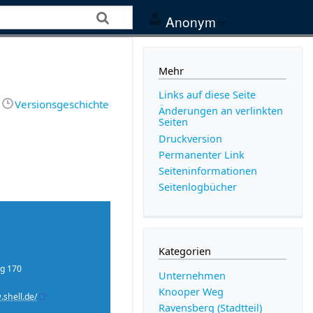
Anonym
Mehr
Links auf diese Seite
Versionsgeschichte
Änderungen an verlinkten
Seiten
Druckversion
Permanenter Link
Seiten­­informationen
Seitenlogbücher
Kategorien
g
170
Unternehmen
Knooper Weg
.shell.de/
Ravensberg (Stadtteil)