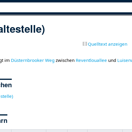
ltestelle)
Quelltext anzeigen
gt im
Düsternbrooker Weg
zwischen
Reventlouallee
und
Luise
chen
stelle)
arn