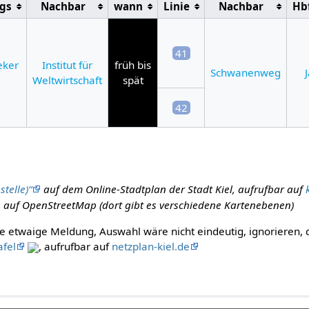
gs
Nachbar
wann
Linie
Nachbar
Hb
41
eker
Institut für
früh bis
Schwanenweg
Weltwirtschaft
spät
42
telle)“
auf dem Online-Stadtplan der Stadt Kiel, aufrufbar auf
auf OpenStreetMap (dort gibt es verschiedene Kartenebenen)
e etwaige Meldung, Auswahl wäre nicht eindeutig, ignorieren,
afel
, aufrufbar auf
netzplan-kiel.de