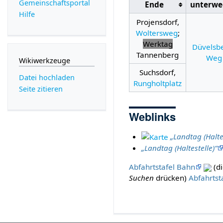
Gemeinschafts­portal
Ende
unterwe
Hilfe
Projensdorf,
Woltersweg
;
Werktag
Düvelsb
Tannenberg
Weg
Wikiwerkzeuge
Suchsdorf,
Datei hochladen
Rungholtplatz
Seite zitieren
Weblinks
„Landtag (Haltes
„Landtag (Haltestelle)“
Abfahrtstafel Bahn
(di
Suchen
drücken)
Abfahrtst