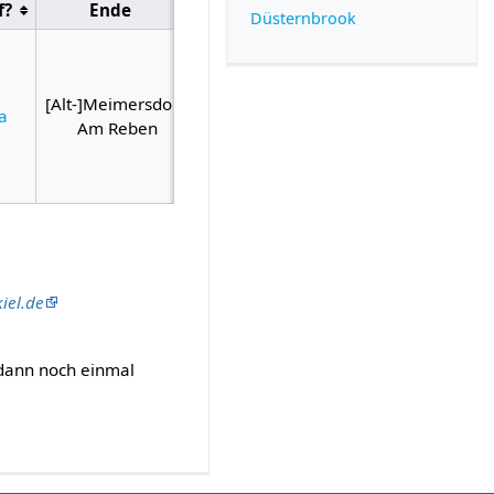
f?
Ende
Düsternbrook
[Alt-]Meimersdorf,
Ja
Am Reben
kiel.de
 dann noch einmal