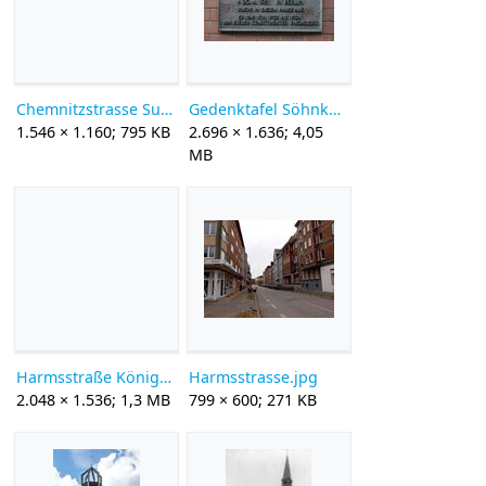
Chemnitzstrasse Sued.jpg
Gedenktafel Söhnker Harmsstraße 73.jpg
1.546 × 1.160; 795 KB
2.696 × 1.636; 4,05
MB
Harmsstraße Königsweg zum Papenkamp.jpg
Harmsstrasse.jpg
2.048 × 1.536; 1,3 MB
799 × 600; 271 KB