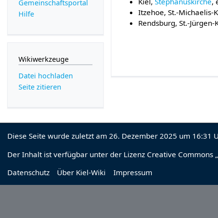
Kiel,
Stephanuskirche
,
Gemeinschafts­portal
Itzehoe, St.-Michaelis-
Hilfe
Rendsburg, St.-Jürgen-
Wikiwerkzeuge
Datei hochladen
Seite zitieren
Diese Seite wurde zuletzt am 26. Dezember 2025 um 16:31 U
Der Inhalt ist verfügbar unter der Lizenz
Creative Commons „
Datenschutz
Über Kiel-Wiki
Impressum