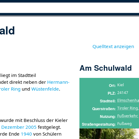
ald
Quelltext anzeigen
Am Schulwald
liegt im Stadtteil
det direkt neben der
Hermann-
Kiel
Ort
roler Ring
und
Wüstenfelde
.
24147
PLZ
Elmschenh
Stadtteil
Tiroler Ring
Querstraßen
Fußverkehr
,
Nutzung
wurde mit Beschluss der Kieler
Fußweg
Straßengestaltung
. Dezember
2005
festgelegt.
urde Ende
1940
von Schülern