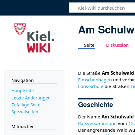
Am Schulw
Seite
Diskussion
Die Straße
Am Schulwald
Elmschenhagen
und verbin
Navigation
Löns-Schule
die Straßen
Ti
Hauptseite
Letzte Änderungen
Geschichte
Zufällige Seite
Spezialseiten
Der Name
Am Schulwald
Ratsversammlung
vom
15
Mitmachen
Der angrenzende Wald w