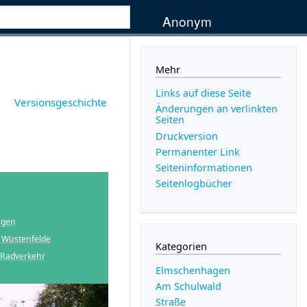
Anonym
Mehr
Links auf diese Seite
Versionsgeschichte
Änderungen an verlinkten
Seiten
Druckversion
Permanenter Link
Seiten­­informationen
Seitenlogbücher
agen
,
Wüstenfelde
Kategorien
Radverkehr
Elmschenhagen
Am Schulwald
Straße