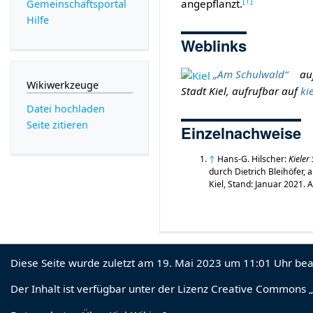
[
1
]
angepflanzt.
Gemeinschafts­portal
Hilfe
Weblinks
„Am Schulwald“
auf
Wikiwerkzeuge
Stadt Kiel, aufrufbar auf
ki
Datei hochladen
Seite zitieren
Einzelnachweise
↑
Hans-G. Hilscher:
Kieler
durch Dietrich Bleihöfer
Kiel, Stand: Januar 2021. 
Diese Seite wurde zuletzt am 19. Mai 2023 um 11:01 Uhr bea
Der Inhalt ist verfügbar unter der Lizenz
Creative Commons „