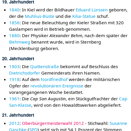
19. Jahrhundert
1840
: In Kiel wird der Bildhauer
Eduard Lürssen
geboren,
der die
Muhlius-Büste
und die
Kilia-Statue
schuf.
1856
: Die neue Beleuchtung der Kieler Straßen mit 320
Gaslampen wird in Betrieb genommen.
1880
: Der Physiker
Alexander Behm
, nach dem später der
Behmweg
benannt wurde, wird in Sternberg
(Mecklenburg) geboren.
20. Jahrhundert
1903
: Die
Quittenstraße
bekommt auf Beschluss des
Dietrichsdorfer
Gemeinderats ihren Namen.
1918
: Auf dem
Nordfriedhof
werden die militärischen
Opfer der
revolutionären Ereignisse
der
vorangegangenen Woche bestattet.
1961
: Die
Cap San Augustin
, ein Stückgutfrachter der
Cap
San-Klasse
, wird von den Howaldtswerken abgeliefert.
21. Jahrhundert
2012
:
Oberbürgermeisterwahl 2012
- Stichwahl:
Susanne
Gaschke
(
SPD
) setzt sich mit 54,1 Prozent der Stimmen