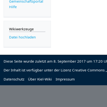
Gemeinschafts­portal
Hilfe
Wikiwerkzeuge
Datei hochladen
Diese Seite wurde zuletzt am 8. September 2017 um 17:20 Uh
Der Inhalt ist verfügbar unter der Lizenz
Creative Commons „
Datenschutz
Über Kiel-Wiki
Impressum