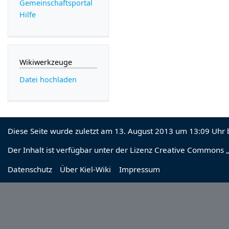
Gemeinschafts­portal
Hilfe
Wikiwerkzeuge
Datei hochladen
Diese Seite wurde zuletzt am 13. August 2013 um 13:09 Uhr 
Der Inhalt ist verfügbar unter der Lizenz
Creative Commons „
Datenschutz
Über Kiel-Wiki
Impressum