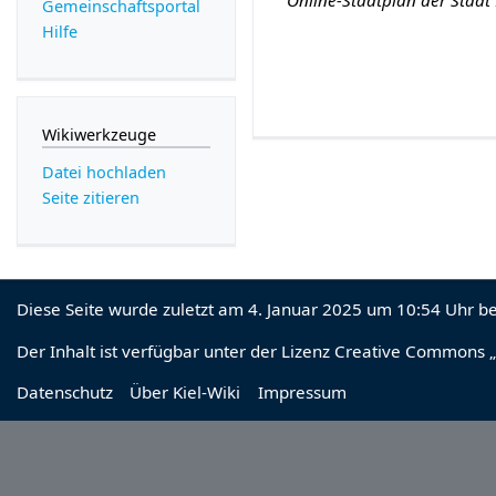
Online-Stadtplan der Stadt 
Gemeinschafts­portal
Hilfe
Wikiwerkzeuge
Datei hochladen
Seite zitieren
Diese Seite wurde zuletzt am 4. Januar 2025 um 10:54 Uhr be
Der Inhalt ist verfügbar unter der Lizenz
Creative Commons „
Datenschutz
Über Kiel-Wiki
Impressum