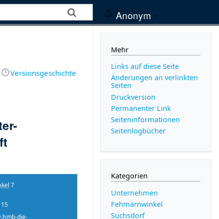
Anonym
Mehr
Links auf diese Seite
Versionsgeschichte
Änderungen an verlinkten
Seiten
Druckversion
Permanenter Link
Seiten­­informationen
er-
Seitenlogbücher
ft
Kategorien
kel
7
Unternehmen
Fehmarnwinkel
 15
Suchsdorf
.hmb-die-