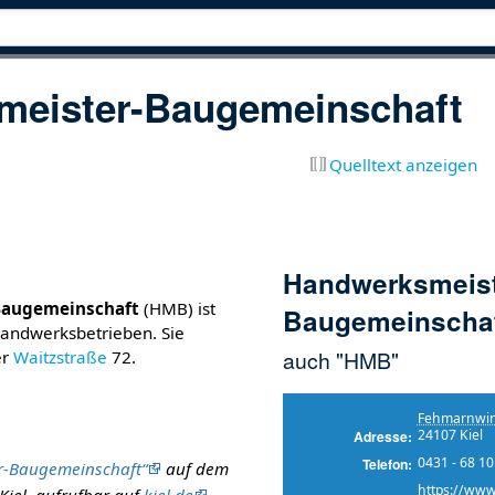
meister-Baugemeinschaft
Quelltext anzeigen
Handwerksmeist
Baugemeinschaft
(HMB) ist
Baugemeinscha
Handwerksbetrieben. Sie
auch "HMB"
er
Waitzstraße
72.
Fehmarnwin
24107 Kiel
Adresse
0431 - 68 10
Telefon
r-Baugemeinschaft“
auf dem
https://www