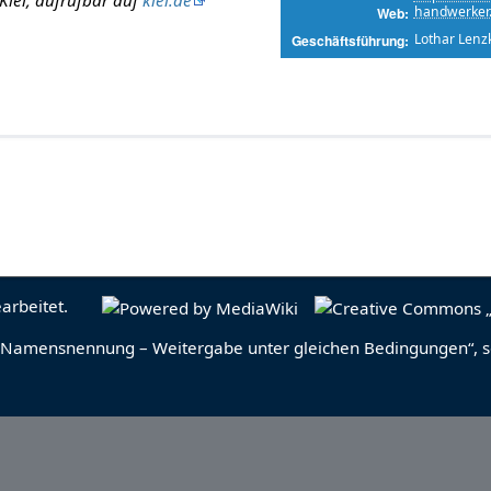
Kiel, aufrufbar auf
kiel.de
handwerker
Web
Lothar Lenz
Geschäftsführung
arbeitet.
Namensnennung – Weitergabe unter gleichen Bedingungen“
, 