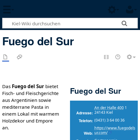
Fuego del Sur
Das
Fuego del Sur
bietet
Fuego del Sur
Fisch- und Fleischgerichte
aus Argentinien sowie
mediterrane Pasta in
An der Halle 400
1
24143 Kiel
Adresse
einem Lokal mit warmem
Holzdekor und Empore
(0431) 3 64 00 36
Telefon
an.
https://www.fuegodels
ur.com/
Web