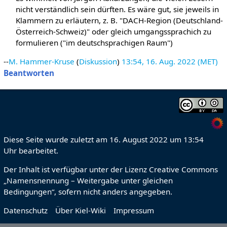
nicht verständlich sein dürften. Es wäre gut, sie jeweils in
Klammern zu erläutern, z. B. "DACH-Region (Deutschland-
Österreich-Schweiz)" oder gleich umgangssprachich zu
formulieren ("im deutschsprachigen Raum")
--
M. Hammer-Kruse
(
Diskussion
)
13:54, 16. Aug. 2022 (MET)
Beantworten
Diese Seite wurde zuletzt am 16. August 2022 um 13:54
Uhr bearbeitet.
Der Inhalt ist verfügbar unter der Lizenz
Creative Commons
„Namensnennung – Weitergabe unter gleichen
Bedingungen“
, sofern nicht anders angegeben.
Datenschutz
Über Kiel-Wiki
Impressum