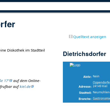
rfer
Quelltext anzeigen
ine Diskothek im Stadtteil
Dietrichsdorfer
Nein
Aktiv
ße 17“
auf dem Online-
Oppendorfe
24149 Kiel
ufrufbar auf
kiel.de
Adresse
Neumühlen-
Stadtteil
Gastronomi
Branche