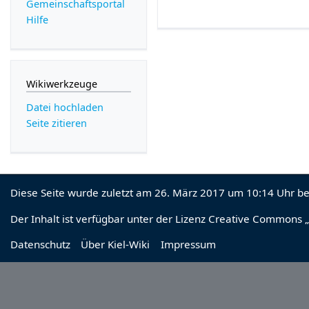
Gemeinschafts­portal
Hilfe
Wikiwerkzeuge
Datei hochladen
Seite zitieren
Diese Seite wurde zuletzt am 26. März 2017 um 10:14 Uhr be
Der Inhalt ist verfügbar unter der Lizenz
Creative Commons „
Datenschutz
Über Kiel-Wiki
Impressum