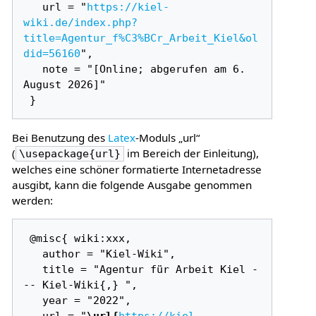
   url = "
https://kiel-
wiki.de/index.php?
title=Agentur_f%C3%BCr_Arbeit_Kiel&ol
did=56160
",

   note = "[Online; abgerufen am 6. 
August 2026]"

Bei Benutzung des
Latex
-Moduls „url“
(
im Bereich der Einleitung),
\usepackage{url}
welches eine schöner formatierte Internetadresse
ausgibt, kann die folgende Ausgabe genommen
werden:
 @misc{ wiki:xxx,

   author = "Kiel-Wiki",

   title = "Agentur für Arbeit Kiel -
-- Kiel-Wiki{,} ",

   year = "2022",

   url = "
\url{
https://kiel-