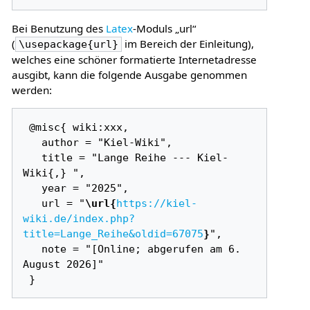
Bei Benutzung des
Latex
-Moduls „url“
(
im Bereich der Einleitung),
\usepackage{url}
welches eine schöner formatierte Internetadresse
ausgibt, kann die folgende Ausgabe genommen
werden:
 @misc{ wiki:xxx,

   author = "Kiel-Wiki",

   title = "Lange Reihe --- Kiel-
Wiki{,} ",

   year = "2025",

   url = "
\url{
https://kiel-
wiki.de/index.php?
title=Lange_Reihe&oldid=67075
}
",

   note = "[Online; abgerufen am 6. 
August 2026]"
