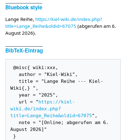
Bluebook style
Lange Reihe,
https://kiel-wiki.de/index.php?
title=Lange_Reihe&oldid=67075
(abgerufen am 6.
August 2026).
BibTeX-Eintrag
 @misc{ wiki:xxx,

   author = "Kiel-Wiki",

   title = "Lange Reihe --- Kiel-
Wiki{,} ",

   year = "2025",

   url = "
https://kiel-
wiki.de/index.php?
title=Lange_Reihe&oldid=67075
",

   note = "[Online; abgerufen am 6. 
August 2026]"
