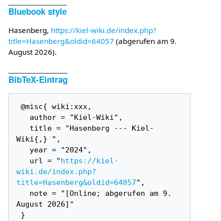
Bluebook style
Hasenberg,
https://kiel-wiki.de/index.php?
title=Hasenberg&oldid=64057
(abgerufen am 9.
August 2026).
BibTeX-Eintrag
 @misc{ wiki:xxx,

   author = "Kiel-Wiki",

   title = "Hasenberg --- Kiel-
Wiki{,} ",

   year = "2024",

   url = "
https://kiel-
wiki.de/index.php?
title=Hasenberg&oldid=64057
",

   note = "[Online; abgerufen am 9. 
August 2026]"
