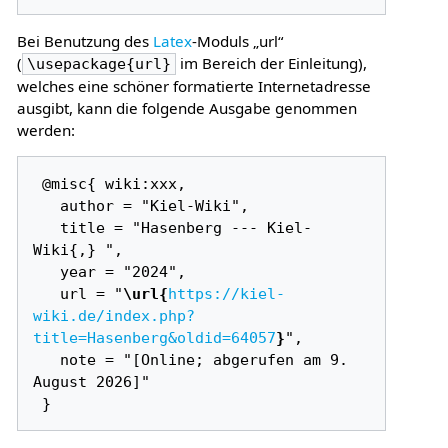
Bei Benutzung des
Latex
-Moduls „url“
(
im Bereich der Einleitung),
\usepackage{url}
welches eine schöner formatierte Internetadresse
ausgibt, kann die folgende Ausgabe genommen
werden:
 @misc{ wiki:xxx,

   author = "Kiel-Wiki",

   title = "Hasenberg --- Kiel-
Wiki{,} ",

   year = "2024",

   url = "
\url{
https://kiel-
wiki.de/index.php?
title=Hasenberg&oldid=64057
}
",

   note = "[Online; abgerufen am 9. 
August 2026]"
