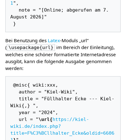
1
",

   note = "[Online; abgerufen am 7. 
August 2026]"

Bei Benutzung des
Latex
-Moduls „url“
(
im Bereich der Einleitung),
\usepackage{url}
welches eine schöner formatierte Internetadresse
ausgibt, kann die folgende Ausgabe genommen
werden:
 @misc{ wiki:xxx,

   author = "Kiel-Wiki",

   title = "Füllhalter Ecke --- Kiel-
Wiki{,} ",

   year = "2024",

   url = "
\url{
https://kiel-
wiki.de/index.php?
title=F%C3%BCllhalter_Ecke&oldid=6606
1
}
",
