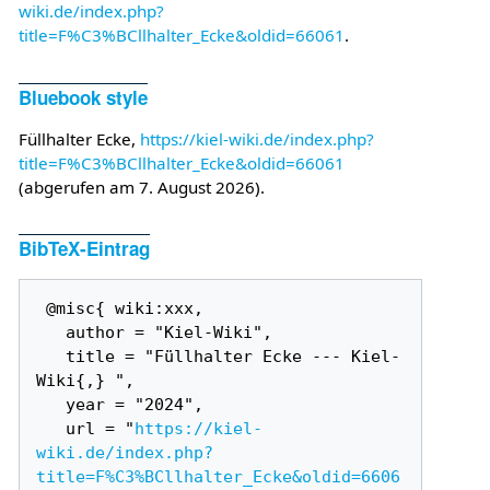
wiki.de/index.php?
title=F%C3%BCllhalter_Ecke&oldid=66061
.
Bluebook style
Füllhalter Ecke,
https://kiel-wiki.de/index.php?
title=F%C3%BCllhalter_Ecke&oldid=66061
(abgerufen am 7. August 2026).
BibTeX-Eintrag
 @misc{ wiki:xxx,

   author = "Kiel-Wiki",

   title = "Füllhalter Ecke --- Kiel-
Wiki{,} ",

   year = "2024",

   url = "
https://kiel-
wiki.de/index.php?
title=F%C3%BCllhalter_Ecke&oldid=6606