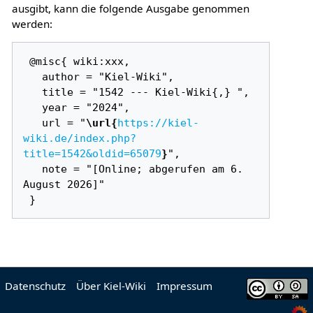
ausgibt, kann die folgende Ausgabe genommen
werden:
 @misc{ wiki:xxx,

   author = "Kiel-Wiki",

   title = "1542 --- Kiel-Wiki{,} ",

   year = "2024",

   url = "
\url{
https://kiel-
wiki.de/index.php?
title=1542&oldid=65079
}
",

   note = "[Online; abgerufen am 6. 
August 2026]"

Datenschutz
Über Kiel-Wiki
Impressum