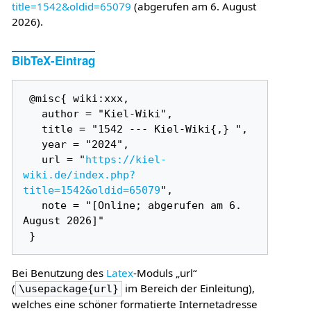
title=1542&oldid=65079
(abgerufen am 6. August
2026).
BibTeX-Eintrag
 @misc{ wiki:xxx,

   author = "Kiel-Wiki",

   title = "1542 --- Kiel-Wiki{,} ",

   year = "2024",

   url = "
https://kiel-
wiki.de/index.php?
title=1542&oldid=65079
",

   note = "[Online; abgerufen am 6. 
August 2026]"

Bei Benutzung des
Latex
-Moduls „url“
(
im Bereich der Einleitung),
\usepackage{url}
welches eine schöner formatierte Internetadresse