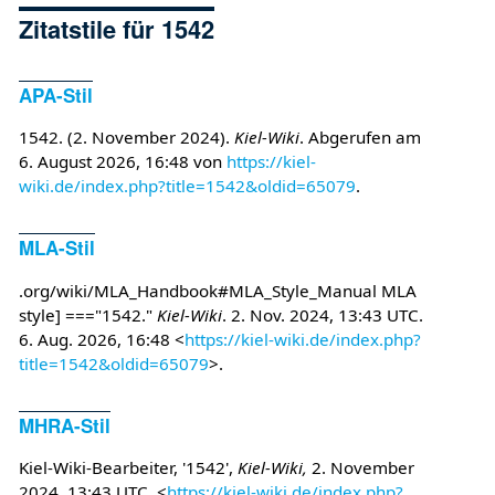
Zitatstile für 1542
APA-Stil
1542. (2. November 2024).
Kiel-Wiki
. Abgerufen am
6. August 2026, 16:48 von
https://kiel-
wiki.de/index.php?title=1542&oldid=65079
.
MLA-Stil
.org/wiki/MLA_Handbook#MLA_Style_Manual MLA
style] ==="1542."
Kiel-Wiki
. 2. Nov. 2024, 13:43 UTC.
6. Aug. 2026, 16:48 <
https://kiel-wiki.de/index.php?
title=1542&oldid=65079
>.
MHRA-Stil
Kiel-Wiki-Bearbeiter, '1542',
Kiel-Wiki,
2. November
2024, 13:43 UTC, <
https://kiel-wiki.de/index.php?